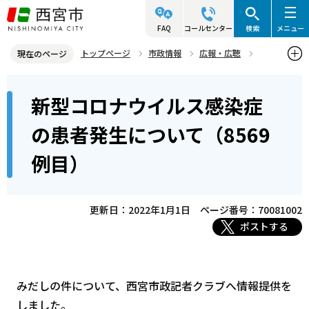
こ
の
FAQ
コールセンター
検索
メニュー
ペ
トップページ
市政情報
広報・広聴
現在のページ
ー
記者発表資料・市長記者会見
2022年
2022年1月
本
ジ
新型コロナウイルス感染症
新型コロナウイルス感染症の患者発生について（8569例目）
文
の
こ
先
の患者発生について（8569
こ
頭
例目）
か
で
ら
す
更新日：2022年1月1日
ページ番号：70081002
ポストする
みだしの件について、西宮市政記者クラブへ情報提供を
しました。