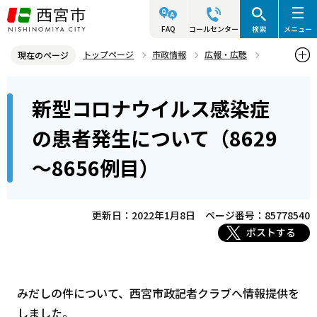
こ
の
FAQ
コールセンター
検索
メニュー
ペ
トップページ
市政情報
広報・広聴
現在のページ
ー
記者発表資料・市長記者会見
2022年
2022年1月
本
ジ
新型コロナウイルス感染症
新型コロナウイルス感染症の患者発生について（8629～8656例目）
文
の
こ
先
の患者発生について（8629
こ
頭
～8656例目）
か
で
ら
す
更新日：2022年1月8日
ページ番号：85778540
ポストする
みだしの件について、西宮市政記者クラブへ情報提供を
しました。