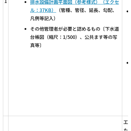
1
排水設備計画平面図（参考様式）（エクセ
ル：37KB）
（管種、管径、延長、勾配、
凡例等記入）
その他管理者が必要と認めるもの〔下水道
台帳図（縮尺：1/500）、公共ます等の写
真等〕
工
た