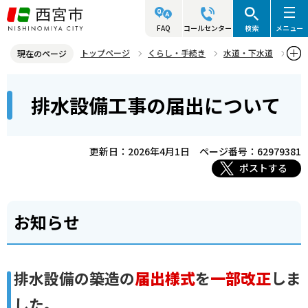
こ
の
FAQ
コールセンター
検索
メニュー
ペ
トップページ
くらし・手続き
水道・下水道
現在のページ
ー
水道・下水道の使用ガイド
下水道に関する申請・届出
本
ジ
排水設備工事の届出について
排水設備工事の届出について
文
の
こ
先
こ
頭
更新日：2026年4月1日
ページ番号：62979381
か
で
ポストする
ら
す
お知らせ
排水設備の築造の
届出様式
を
一部改正
しま
した。