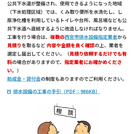
公共下水道が整備され、使用できるようになった地域
（下水処理区域）では、くみ取り便所を水洗化し、し
尿浄化槽を利用しているトイレや台所、風呂場なども公
共下水道へ直結するように改造しなければなりません。
工事を行う場合は、
複数の
西宮市排水設備指定業者
から
見積り
を取るなど
内容や金額を良く確認
の上、業者を
選定し届出してください。（
見積り依頼するだけでも有
料
の場合がありますので、
指定業者にお確かめくださ
い。
）
助成金・貸付金
の制度もありますのでご利用ください。
排水設備の工事の手引（PDF：986KB）