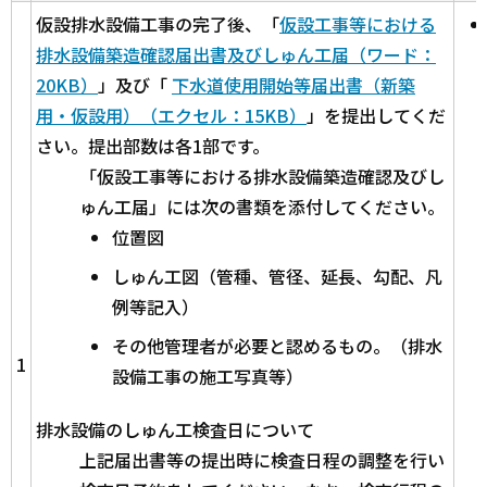
仮設排水設備工事の完了後、「
仮設工事等における
排水設備築造確認届出書及びしゅん工届（ワード：
20KB）
」及び「
下水道使用開始等届出書（新築
用・仮設用）（エクセル：15KB）
」を提出してくだ
さい。提出部数は各1部です。
「仮設工事等における排水設備築造確認及びし
ゅん工届」には次の書類を添付してください。
位置図
しゅん工図（管種、管径、延長、勾配、凡
例等記入）
その他管理者が必要と認めるもの。（排水
1
設備工事の施工写真等）
排水設備のしゅん工検査日について
上記届出書等の提出時に検査日程の調整を行い