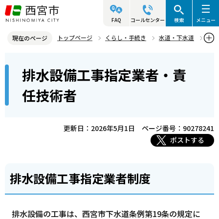
こ
の
FAQ
コールセンター
検索
メニュー
ペ
トップページ
くらし・手続き
水道・下水道
現在のページ
ー
指定給水装置・排水設備工事事業者
本
ジ
排水設備工事指定業者・責
排水設備工事指定業者・責任技術者
文
の
こ
先
任技術者
こ
頭
か
で
ら
更新日：2026年5月1日
ページ番号：90278241
す
ポストする
排水設備工事指定業者制度
排水設備の工事は、西宮市下水道条例第19条の規定に