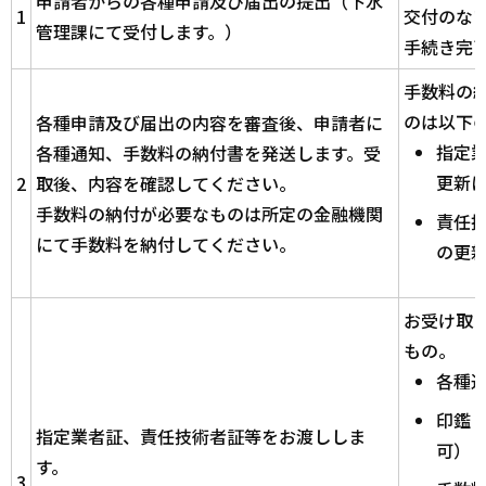
申請者からの各種申請及び届出の提出（下水
1
交付のな
管理課にて受付します。）
手続き完
手数料の
のは以下
各種申請及び届出の内容を審査後、申請者に
指定
各種通知、手数料の納付書を発送します。受
更新
2
取後、内容を確認してください。
手数料の納付が必要なものは所定の金融機関
責任
にて手数料を納付してください。
の更
お受け取
もの。
各種
印鑑
指定業者証、責任技術者証等をお渡ししま
可）
す。
3