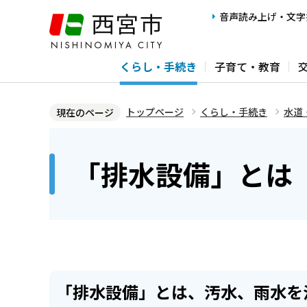
こ
音声読み上げ・文字
の
ペ
くらし・手続き
子育て・教育
ー
ジ
の
トップページ
くらし・手続き
水道
現在のページ
先
本
頭
文
「排水設備」とは
で
こ
す
こ
か
ら
「排水設備」とは、汚水、雨水を