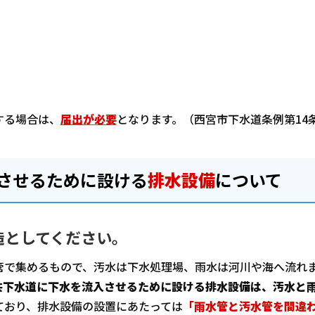
する場合は、
届出が必要
となります。（西宮市下水道条例第14
させるために設ける
排水設備
について
造としてください。
管で集めるもので、汚水は下水処理場、雨水は河川や海へ流れ
共下水道に下水を流入させるために設ける排水設備は、汚水と
ており、排水設備の設置にあたっては
「雨水管と汚水管を間違