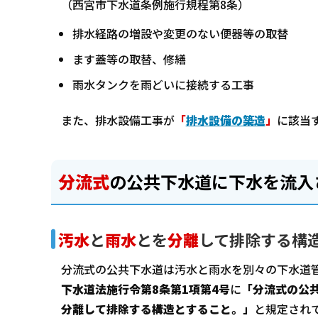
（西宮市下水道条例施行規程第8条）
排水経路の増設や変更のない便器等の取替
ます蓋等の取替、修繕
雨水タンクを雨どいに接続する工事
また、排水設備工事が
「
排水設備の築造
」
に該当
分流式
の公共下水道に下水を流入
汚水
と
雨水
とを
分離
して排除する構
分流式の公共下水道は汚水と雨水を別々の下水道
下水道法施行令第8条第1項第4号
に
「分流式の公
分離して排除する構造とすること。」
と規定され