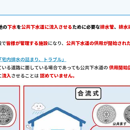
地の
下水
を
公共下水道に流入させる
ために必要な
排水管
、
排水
設で
皆様が管理する施設
になり、
公共下水道の供用が開始され
。
「宅内排水の詰まり、トラブル」
ている道路に面している場合であっても公共下水道の
供用開始
に
流入
させることは
認めていません。