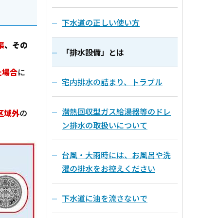
下水道の正しい使い方
渠
、その
「排水設備」とは
た場合
に
宅内排水の詰まり、トラブル
潜熱回収型ガス給湯器等のドレ
区域外
の
ン排水の取扱いについて
台風・大雨時には、お風呂や洗
濯の排水をお控えください
下水道に油を流さないで