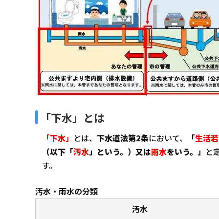
「下水」とは
「下水」
とは、
下水道法第2条
において、
「
生活若
（以下「
汚水
」という。）又は
雨水
をいう。」
と
す。
汚水・雨水の分類
汚水