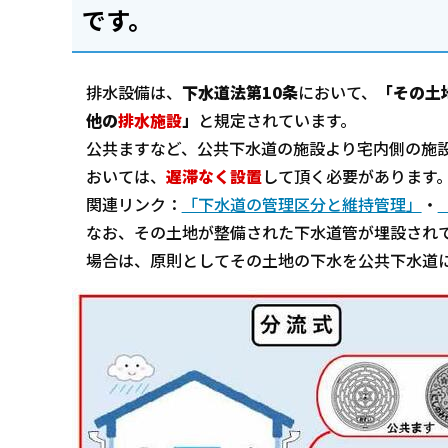
です。
排水設備は、
下水道法第10条
において、
「その土
他の
排水施設
」
と規定されています。
公共ますなど、公共下水道の施設より宅内側の施
おいては、
遅滞なく設置
して頂く必要があります
関連リンク：
「下水道の管理区分と維持管理」
・
なお、その土地が整備された下水道管が埋設され
場合は、原則としてその土地の下水を公共下水道