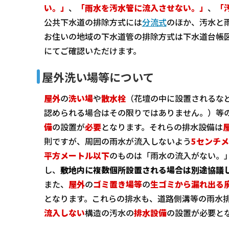
い。」
、
「雨水を汚水管に流入させない。」
、
「
公共下水道の排除方式には
分流式
のほか、汚水と
お住いの地域の下水道管の排除方式は下水道台帳
にてご確認いただけます。
屋外洗い場等について
屋外
の
洗い場
や
散水栓
（花壇の中に設置されるな
認められる場合はその限りではありません。）等
備
の設置が
必要
となります。それらの排水設備は
則ですが、周囲の雨水が流入しないよう
5センチ
平方メートル以下
のものは「雨水の流入がない。
し、
敷地内に複数個所設置される場合は別途協議
また、
屋外
の
ゴミ置き場等
の
生ゴミから漏れ出る
となります。これらの排水も、道路側溝等の雨水
流入しない
構造の汚水の
排水設備
の設置が必要と