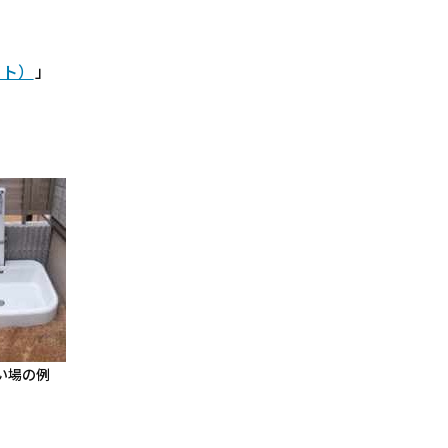
イト）
」
い場の例