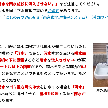
汚水を雨水施設に流入させない。」
など注意してください。
雨水を同じ下水道管で集める
合流式
があります。
図「
にしのみやWebGIS（西宮市地理情報システム）（外部サ
ど、用途が散水に限定され排水が発生しないものと
の排水は
「汚水」
であり、
汚水
排水を受ける
排水設
屋根の下に設置
するなど
雨水
を
流入させない
のが原
メートル以上の隔壁
があり、雨水を受ける面積が
0.5
」とみなすことができるものとして扱います。ただ
してください。
廃水
や
ゴミ置き場洗浄水
を排水する場合も
「汚水」
屋外洗
排水施設に排出させず、
屋根を設置
するなど
雨水が
なります。