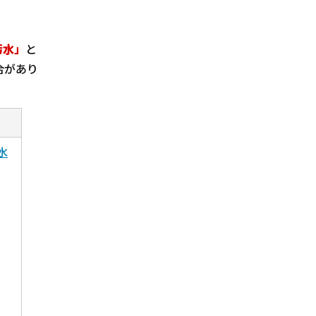
汚水」
と
合があり
水