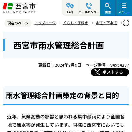
こ
の
FAQ
コールセンター
検索
メニュー
ペ
トップページ
くらし・手続き
水道・下水道
現在のページ
ー
水道・下水道に関する災害対策
西宮市雨水管理総合計画
本
ジ
西宮市雨水管理総合計画
文
の
こ
先
こ
頭
更新日：2024年7月9日
ページ番号：94554237
か
で
ポストする
ら
す
雨水管理総合計画策定の背景と目的
近年、気候変動の影響と思われる集中豪雨により全国各
地で風水害が発生しています。同様に西宮市においても