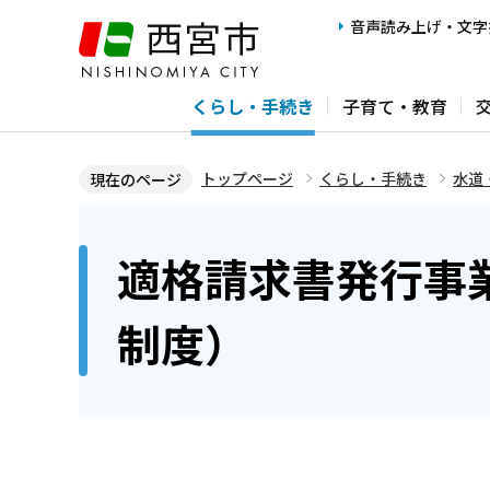
こ
音声読み上げ・文字
の
ペ
くらし・手続き
子育て・教育
ー
ジ
の
トップページ
くらし・手続き
水道
現在のページ
先
本
頭
文
適格請求書発行事
で
こ
す
こ
制度）
か
ら