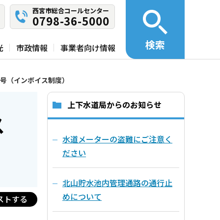
西宮市総合コールセンター
0798-36-5000
検索
光
市政情報
事業者向け情報
番号（インボイス制度）
上下水道局からのお知らせ
ス
水道メーターの盗難にご注意く
ださい
北山貯水池内管理通路の通行止
めについて
ストする