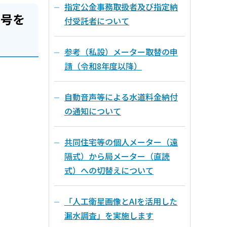
指定公金事務取扱者及び指定納
番号を
付受託者について
参考（私設）メーター取替の申
請（令和8年度以降）
自動音声等による水道料金納付
の通知について
共同住宅等の個人メーター（遠
隔式）から局メーター（直読
式）への切替えについて
「人工衛星画像とAIを活用した
漏水調査」を実施します