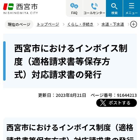
こ
の
FAQ
コールセンター
検索
メニュー
ペ
トップページ
くらし・手続き
水道・下水道
現在のページ
ー
上下水道局からのお知らせ
本
ジ
西宮市におけるインボイス制
西宮市におけるインボイス制度（適格請求書等保存方式）対応請求書
文
の
の発行
こ
先
度（適格請求書等保存方
こ
頭
式）対応請求書の発行
か
で
ら
す
更新日：2023年8月21日
ページ番号：91644213
ポストする
西宮市におけるインボイス制度（適格