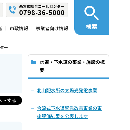
西宮市総合コールセンター
0798-36-5000
検索
光
市政情報
事業者向け情報
ター
水道・下水道の事業・施設の概
要
北山配水所の太陽光発電事業
ストする
合流式下水道緊急改善事業の事
後評価結果を公表します