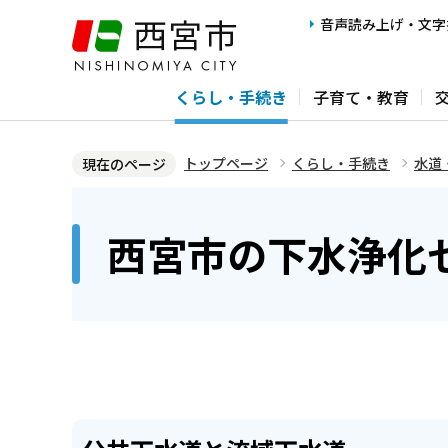
こ
音声読み上げ・文字
の
ペ
くらし・手続き
子育て・教育
ー
ジ
の
トップページ
くらし・手続き
水道
現在のページ
先
本
頭
文
西宮市の下水浄化
で
こ
す
こ
か
ら