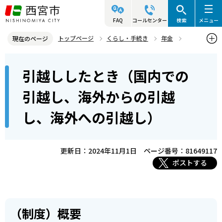
こ
の
FAQ
コールセンター
検索
メニュー
ペ
トップページ
くらし・手続き
年金
現在のページ
ー
国民年金の制度
本
ジ
引越ししたとき（国内での
引越ししたとき（国内での引越し、海外からの引越し、海外への引越
文
の
し）
こ
先
引越し、海外からの引越
こ
頭
し、海外への引越し）
か
で
ら
す
更新日：2024年11月1日
ページ番号：81649117
ポストする
（制度）概要