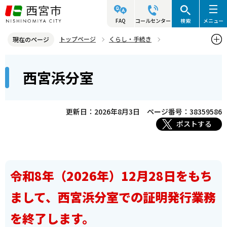
こ
の
FAQ
コールセンター
検索
メニュー
ペ
トップページ
くらし・手続き
現在のページ
ー
戸籍・住民票・印鑑業務
本
ジ
西宮浜分室
支所・アクタ・サービスセンターのご案内
西宮浜分室
文
の
こ
先
こ
頭
更新日：2026年8月3日
ページ番号：38359586
か
で
ポストする
ら
す
令和8年（2026年）12月28日をもち
まして、西宮浜分室での証明発行業務
を終了します。