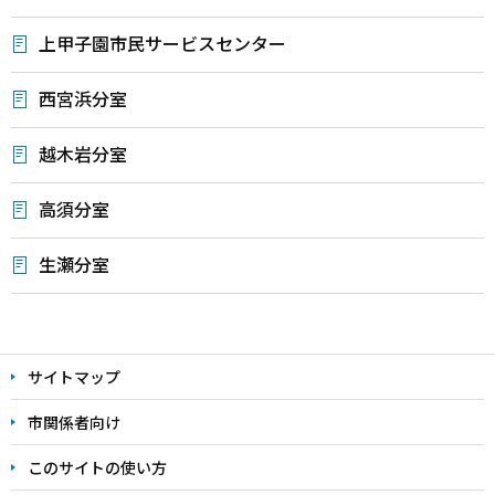
上甲子園市民サービスセンター
西宮浜分室
越木岩分室
高須分室
生瀬分室
本
文
サイトマップ
こ
こ
市関係者向け
ま
このサイトの使い方
で