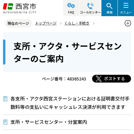
こ
の
FAQ
コールセンター
検索
メニュー
ペ
トップページ
くらし・手続き
現在のページ
ー
戸籍・住民票・印鑑業務
本
ジ
支所・アクタ・サービスセン
支所・アクタ・サービスセンターのご案内
文
の
こ
先
ターのご案内
こ
頭
か
で
ら
ポストする
ページ番号：48365243
す
各支所・アクタ西宮ステーションにおける証明書交付手
数料等の支払いにキャッシュレス決済が利用できます
支所・サービスセンター・分室案内