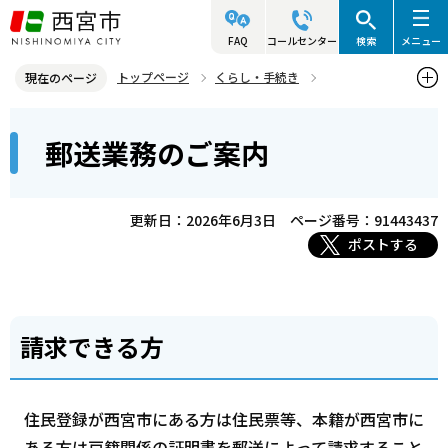
こ
の
FAQ
コールセンター
検索
メニュー
ペ
トップページ
くらし・手続き
現在のページ
ー
戸籍・住民票・印鑑業務
本
ジ
郵送業務のご案内
住民票の写しなどの郵送・時間外交付・オンライン申請
文
の
こ
先
郵送業務のご案内
こ
頭
更新日：2026年6月3日
ページ番号：91443437
か
で
ポストする
ら
す
請求できる方
住民登録が西宮市にある方は住民票等、本籍が西宮市に
ある方は戸籍関係の証明書を郵送によって請求すること