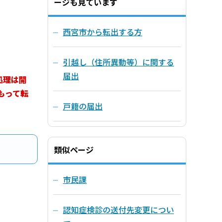
ージも見ています
西宮市から転出する方
引越し（住所異動等）に関する
届出
処理は
開
もって転
戸籍の届出
類似ページ
市民課
認知症検診の送付先変更につい