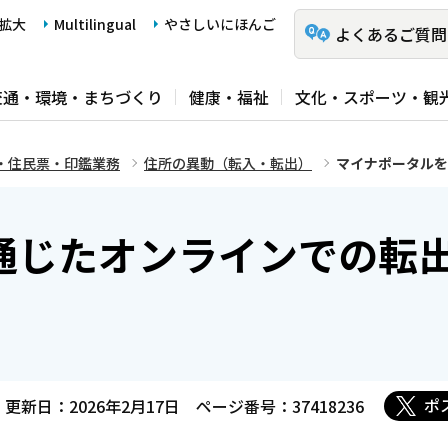
拡大
Multilingual
やさしいにほんご
よくあるご質問
交通・環境・まちづくり
健康・福祉
文化・スポーツ・観
・住民票・印鑑業務
住所の異動（転入・転出）
マイナポータルを
通じたオンラインでの転
ポ
更新日：2026年2月17日
ページ番号：37418236