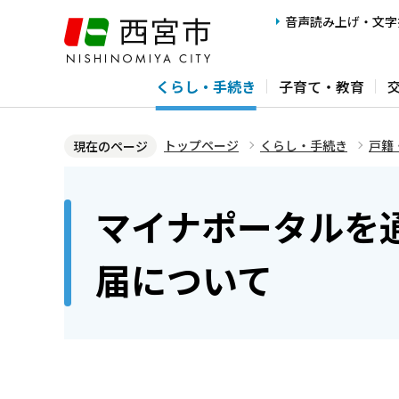
こ
音声読み上げ・文字
の
ペ
くらし・手続き
子育て・教育
ー
ジ
の
トップページ
くらし・手続き
戸籍
現在のページ
先
本
頭
文
マイナポータルを
で
こ
す
こ
届について
か
ら