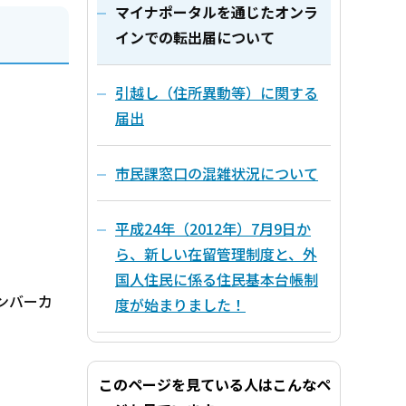
マイナポータルを通じたオンラ
インでの転出届について
引越し（住所異動等）に関する
届出
市民課窓口の混雑状況について
平成24年（2012年）7月9日か
ら、新しい在留管理制度と、外
国人住民に係る住民基本台帳制
ンバーカ
度が始まりました！
このページを見ている人はこんなペ