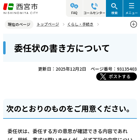
こ
の
FAQ
コールセンター
検索
メニュー
ペ
トップページ
くらし・手続き
現在のページ
ー
戸籍・住民票・印鑑業務
住所の異動（転入・転出）
本
ジ
委任状の書き方について
委任状の書き方について
文
の
こ
先
こ
頭
更新日：2025年12月2日
ページ番号：93135403
か
で
ポストする
ら
す
次のとおりのものをご用意ください。
委任状は、委任する方の意思が確認できる内容であれ
ば、用紙、書式は問いませんが、必ず下記の内容につい