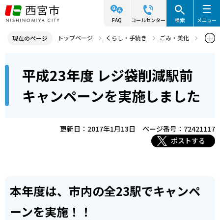
こ
の
FAQ
コールセンター
検索
メニュー
ペ
トップページ
くらし・手続き
ごみ・美化
現在のページ
ー
資源・リサイクル
レジ袋削減の取り組み
本
ジ
平成23年度 レジ袋削減駅前
レジ袋削減キャンペーン
文
の
こ
先
平成23年度 レジ袋削減駅前キャンペーンを実施しました
キャンペーンを実施しました
こ
頭
か
で
ら
更新日：2017年1月13日
ページ番号：72421117
す
ポストする
本年度は、市内の全23駅でキャンペ
ーンを実施！！