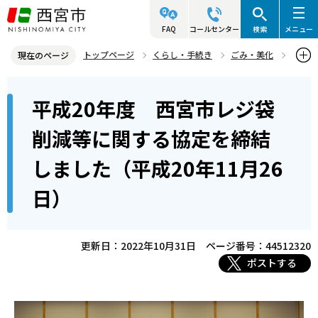
こ
の
FAQ
コールセンター
検索
メニュー
ペ
トップページ
くらし・手続き
ごみ・美化
現在のページ
ー
資源・リサイクル
レジ袋削減の取り組み
本
ジ
平成20年度 西宮市レジ袋
レジ袋削減に関する調印・協定締結
文
の
こ
先
平成20年度 西宮市レジ袋削減等に関する協定を締結しました（平
削減等に関する協定を締結
こ
成20年11月26日）
頭
しました（平成20年11月26
か
で
ら
す
日）
更新日：2022年10月31日
ページ番号：44512320
ポストする