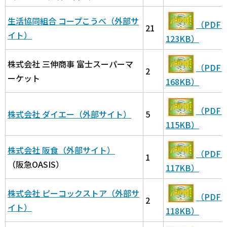
生活協同組合 コープこうべ（外部サ
（PDF
21
イト）
123KB）
株式会社 三伸商事 富士スーパーマ
（PDF
2
ーケット
168KB）
（PDF
株式会社 ダイエー（外部サイト）
5
115KB）
株式会社 阪食（外部サイト）
（PDF
1
（阪急OASIS）
117KB）
株式会社 ピーコックストア（外部サ
（PDF
2
イト）
118KB）