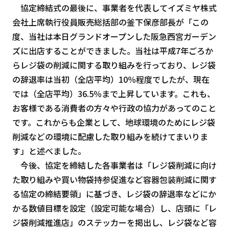
協定締結式の最後に、事業者を代表してイズミヤ株式
会社上席執行役員販売総括部の釜下保彦部長が「この
度、当社は本日グランドオープンした阪急西宮ガーデン
ズに出店することができました。当社は平成7年ごろか
らレジ袋の削減に関する取り組みを行っており、レジ袋
の辞退率は当初（全店平均）10％程度でしたが、現在
では（全店平均）36.5％まで上昇しています。これも、
お客様である消費者の方々や行政の協力があってのこと
です。これからも企業として、地球環境のためにレジ袋
削減などの環境に配慮した取り組みを続けてまいりま
す」と述べました。
今後、協定を締結した各事業者は「レジ袋削減に向け
た取り組みや買い物袋持参促進など容器包装削減に関す
る協定の締結要領」に基づき、レジ袋の辞退率などにか
かる数値目標を設定（設定可能な場合）し、店頭に「レ
ジ袋削減推進店」のステッカーを掲出し、レジ袋など容