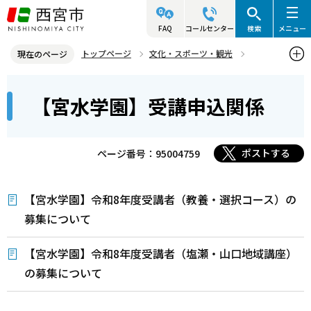
こ
の
FAQ
コールセンター
検索
メニュー
ペ
トップページ
文化・スポーツ・観光
現在のページ
ー
生涯学習
宮水学園
【宮水学園】受講申込関係
本
ジ
【宮水学園】受講申込関係
文
の
こ
先
こ
頭
ポストする
ページ番号：95004759
か
で
ら
す
【宮水学園】令和8年度受講者（教養・選択コース）の
募集について
【宮水学園】令和8年度受講者（塩瀬・山口地域講座）
の募集について
本