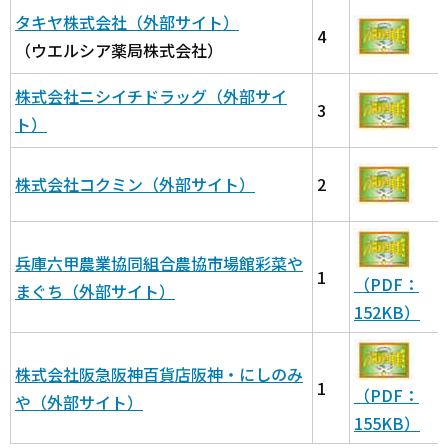
タキヤ株式会社（外部サイト）
4
（ウエルシア薬局株式会社）
株式会社ニシイチドラッグ（外部サイ
3
ト）
株式会社コクミン（外部サイト）
2
兵庫六甲農業協同組合農協市場館彩菜や
1
（PDF：
まぐち（外部サイト）
152KB）
株式会社阪急阪神百貨店阪神・にしのみ
1
（PDF：
や（外部サイト）
155KB）