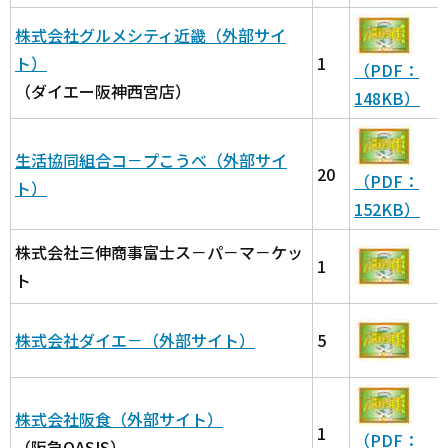
株式会社グルメシティ近畿（外部サイ
ト）
1
（PDF：
（ダイエー阪神西宮店）
148KB）
生活協同組合コ－プこうべ（外部サイ
20
（PDF：
ト）
152KB）
株式会社三伸商事富士ス－パ－マ－ケッ
1
ト
株式会社ダイエ－（外部サイト）
5
株式会社阪食（外部サイト）
1
（PDF：
（阪急OASIS）