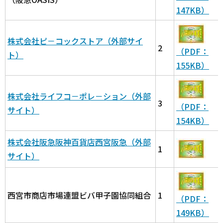
147KB）
株式会社ピ－コックストア（外部サイ
2
（PDF：
ト）
155KB）
株式会社ライフコ－ポレ－ション（外部
3
（PDF：
サイト）
154KB）
株式会社阪急阪神百貨店西宮阪急（外部
1
サイト）
西宮市商店市場連盟ビバ甲子園協同組合
1
（PDF：
149KB）