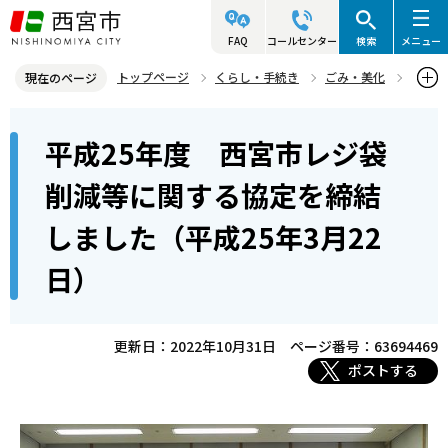
こ
の
FAQ
コールセンター
検索
メニュー
ペ
トップページ
くらし・手続き
ごみ・美化
現在のページ
ー
資源・リサイクル
レジ袋削減の取り組み
本
ジ
平成25年度 西宮市レジ袋
レジ袋削減に関する調印・協定締結
文
の
こ
先
平成25年度 西宮市レジ袋削減等に関する協定を締結しました（平
削減等に関する協定を締結
こ
成25年3月22日）
頭
しました（平成25年3月22
か
で
ら
す
日）
更新日：2022年10月31日
ページ番号：63694469
ポストする