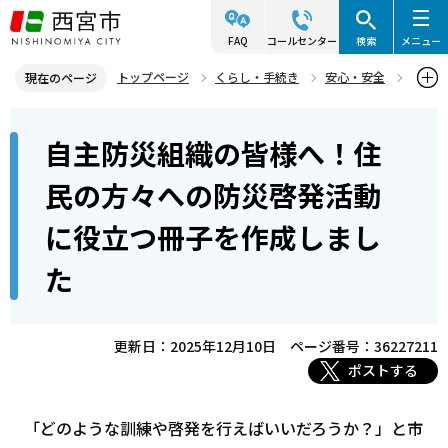
こ
の
FAQ
コールセンター
検索
メニュー
ペ
トップページ
くらし・手続き
安心・安全
現在のページ
ー
防災情報
地域の対策（共助）
自主防災組織
本
ジ
自主防災組織の皆様へ！住
自主防災組織の皆様へ！住民の方々への防災啓発活動に役立つ冊子を
文
の
作成しました
こ
先
民の方々への防災啓発活動
こ
頭
に役立つ冊子を作成しまし
か
で
ら
す
た
更新日：2025年12月10日
ページ番号：36227211
ポストする
「どのような訓練や啓発を行えばいいだろうか？」と市