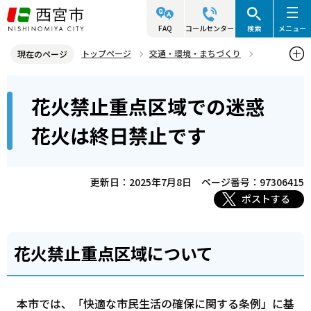
こ
の
FAQ
コールセンター
検索
メニュー
ペ
トップページ
交通・環境・まちづくり
現在のページ
ー
環境・緑化・衛生
生物多様性・西宮の自然
本
ジ
花火禁止重点区域での迷惑
花火禁止重点区域での迷惑花火は終日禁止です
文
の
こ
先
花火は終日禁止です
こ
頭
か
で
ら
更新日：2025年7月8日
ページ番号：97306415
す
ポストする
花火禁止重点区域について
本市では、「快適な市民生活の確保に関する条例」に基