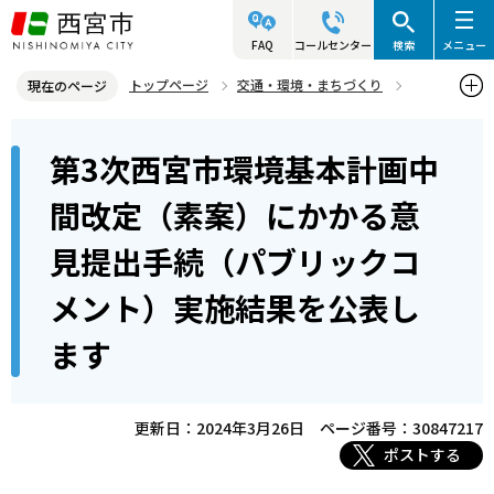
こ
の
FAQ
コールセンター
検索
メニュー
ペ
トップページ
交通・環境・まちづくり
現在のページ
ー
環境・緑化・衛生
環境計画
環境計画に関するお知らせ
本
ジ
第3次西宮市環境基本計画中
第3次西宮市環境基本計画中間改定（素案）にかかる意見提出手続
文
の
（パブリックコメント）実施結果を公表します
こ
先
間改定（素案）にかかる意
こ
頭
見提出手続（パブリックコ
か
で
ら
す
メント）実施結果を公表し
ます
更新日：2024年3月26日
ページ番号：30847217
ポストする