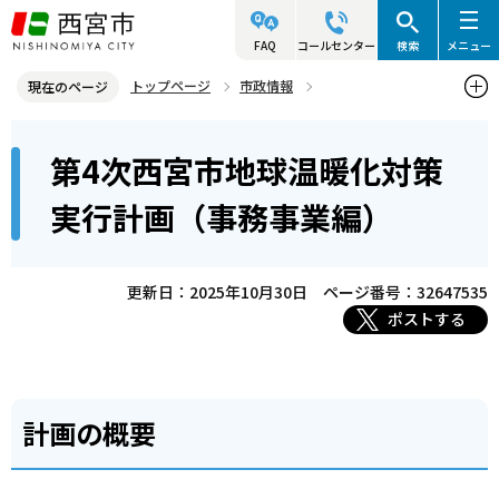
こ
の
FAQ
コールセンター
検索
メニュー
ペ
トップページ
市政情報
現在のページ
ー
総合計画と部門別計画
環境活動に関する計画
本
ジ
第4次西宮市地球温暖化対策
第4次西宮市地球温暖化対策実行計画（事務事業編）
文
の
こ
先
実行計画（事務事業編）
こ
頭
か
で
ら
更新日：2025年10月30日
ページ番号：32647535
す
ポストする
計画の概要