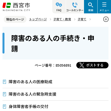
こ
の
FAQ
コールセンター
検索
メニュー
ペ
トップページ
子育て・教育
子育て
現在のページ
ー
障害のあるこどものために
障害のある人の手続き・申請
本
ジ
障害のある人の手続き・申
文
の
こ
先
請
こ
頭
か
で
ら
ポストする
ページ番号：85056891
す
障害のある人の医療助成
障害のある人の緊急時支援
身体障害者手帳の交付