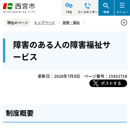
こ
の
FAQ
コールセンター
検索
メニュー
ペ
トップページ
健康・福祉
現在のページ
ー
障害のある人の福祉
障害福祉サービス
本
ジ
障害のある人の障害福祉サ
障害のある人の障害福祉サービス
文
の
こ
先
ービス
こ
頭
か
で
ら
更新日：2026年7月8日
ページ番号：15932716
す
ポストする
制度概要