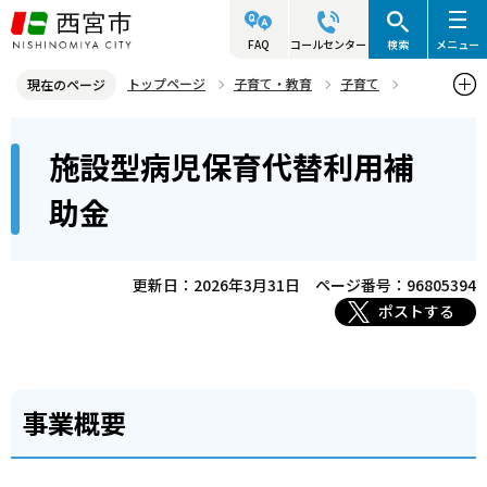
こ
の
FAQ
コールセンター
検索
メニュー
ペ
トップページ
子育て・教育
子育て
現在のページ
ー
こどもを預けたいとき
施設型病児保育代替利用補助金
本
ジ
施設型病児保育代替利用補
文
の
こ
先
助金
こ
頭
か
で
ら
更新日：2026年3月31日
ページ番号：96805394
す
ポストする
事業概要