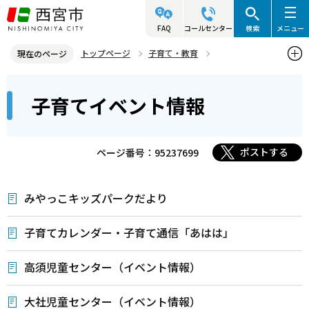
こ
の
FAQ
コールセンター
検索
メニュー
ペ
トップページ
子育て・教育
現在のページ
ー
子育てイベント情報
本
ジ
子育てイベント情報
文
の
こ
先
こ
頭
ポストする
ページ番号：95237699
か
で
ら
す
みやっこキッズパークだより
子育てカレンダー・子育て通信「あはは」
高須児童センター（イベント情報）
大社児童センター（イベント情報）