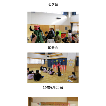
七夕会
節分会
10歳を祝う会