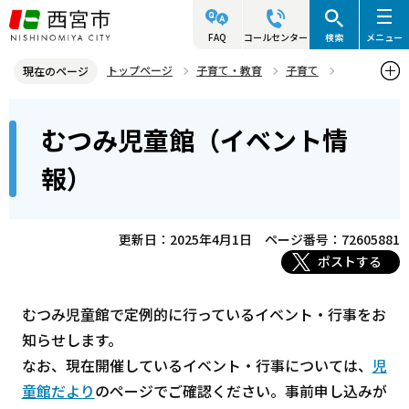
こ
の
FAQ
コールセンター
検索
メニュー
ペ
トップページ
子育て・教育
子育て
現在のページ
ー
子育ての集いと遊び場
イベント情報
児童館・児童センター
本
ジ
むつみ児童館（イベント情
むつみ児童館（イベント情報）
文
の
こ
先
報）
こ
頭
か
で
ら
更新日：2025年4月1日
ページ番号：72605881
す
ポストする
むつみ児童館で定例的に行っているイベント・行事をお
知らせします。
なお、現在開催しているイベント・行事については、
児
童館だより
のページでご確認ください。事前申し込みが