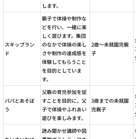
します。
親子で体操や制作な
どを行い、一緒に楽
しく遊びます。集団
スキップラン
のなかで体操の楽し
2歳～未就園児親
1
ド
さや制作の達成感を
子
体験してもらうこと
を目的としていま
す。
父親の育児参加を促
パパとあそぼ
すことを目的に、父
3歳までの未就園
1
う
子で体操やふれあい
児親子
遊びを楽しみます。
読み聞かせ講師や図