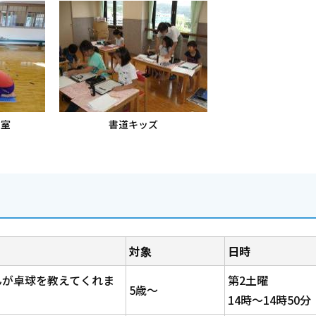
教室
書道キッズ
対象
日時
んが卓球を教えてくれま
第2土曜
5歳～
14時～14時50分