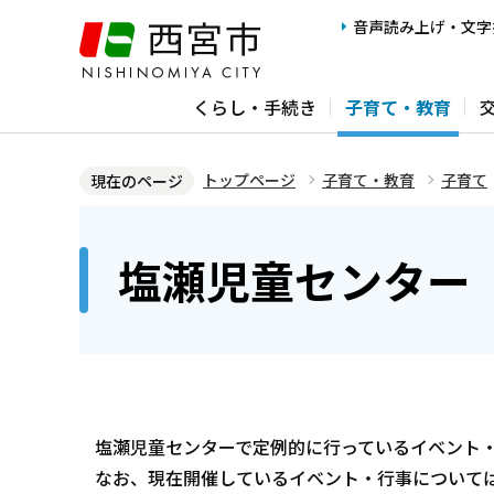
こ
音声読み上げ・文字
の
ペ
くらし・手続き
子育て・教育
ー
ジ
の
トップページ
子育て・教育
子育て
現在のページ
先
本
頭
文
塩瀬児童センター
で
こ
す
こ
か
ら
塩瀬児童センターで定例的に行っているイベント
なお、現在開催しているイベント・行事について