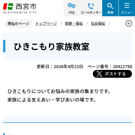
こ
の
FAQ
コールセンター
検索
メニュー
ペ
トップページ
健康・福祉
社会福祉
現在のページ
ー
地域福祉
ひきこもり家族教室
本
ジ
ひきこもり家族教室
文
の
こ
先
こ
頭
更新日：2026年4月23日
ページ番号：28422798
か
で
ポストする
ら
す
ひきこもりについてお悩みの家族の集まりです。
家族による支えあい・学びあいの場です。