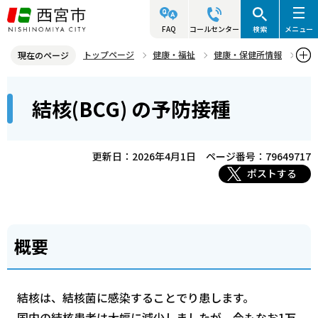
こ
の
FAQ
コールセンター
検索
メニュー
ペ
トップページ
健康・福祉
健康・保健所情報
現在のページ
ー
予防接種
子どもの定期予防接種
結核(BCG) の予防接種
本
ジ
結核(BCG) の予防接種
文
の
こ
先
こ
頭
更新日：2026年4月1日
ページ番号：79649717
か
で
ポストする
ら
す
概要
結核は、結核菌に感染することでり患します。
国内の結核患者は大幅に減少しましたが、今もなお1万