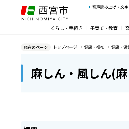
こ
音声読み上げ・文字
の
ペ
くらし・手続き
子育て・教育
ー
ジ
の
トップページ
健康・福祉
健康・保
現在のページ
先
本
頭
文
麻しん・風しん(麻
で
こ
す
こ
か
ら