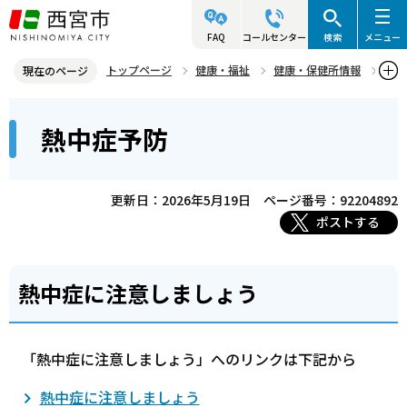
こ
の
FAQ
コールセンター
検索
メニュー
ペ
トップページ
健康・福祉
健康・保健所情報
現在のページ
ー
健康危機（感染症、自然災害など）
熱中症予防
本
ジ
熱中症予防
文
の
こ
先
こ
頭
更新日：2026年5月19日
ページ番号：92204892
か
で
ポストする
ら
す
熱中症に注意しましょう
「熱中症に注意しましょう」へのリンクは下記から
熱中症に注意しましょう