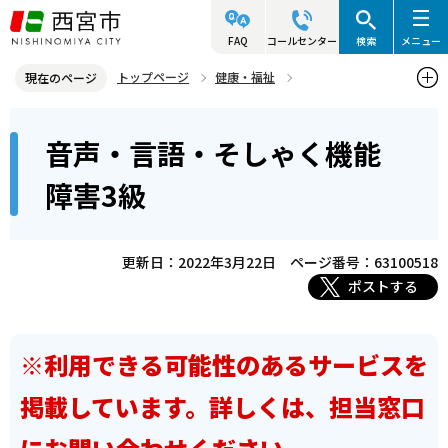
こ
の
FAQ
コールセンター
検索
メニュー
ペ
トップページ
健康・福祉
現在のページ
ー
障害のある人の福祉
障害等級別利用サービス
本
ジ
音声・言語・そしゃく機能
音声・言語・そしゃく
音声・言語・そしゃく機能障害3級
文
の
こ
先
障害3級
こ
頭
か
で
ら
更新日：2022年3月22日
ページ番号：63100518
す
ポストする
※利用できる可能性のあるサービスを
掲載しています。詳しくは、担当窓口