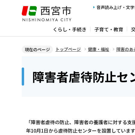
こ
音声読み上げ・文字
の
ペ
くらし・手続き
子育て・教育
ー
ジ
の
トップページ
健康・福祉
障害のあ
現在のページ
先
本
頭
文
障害者虐待防止セ
で
こ
す
こ
か
ら
「障害者虐待の防止、障害者の養護者に対する支援
年10月1日から虐待防止センターを設置しています