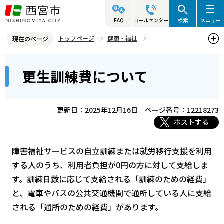
こ
の
FAQ
コールセンター
検索
メニュー
ペ
トップページ
健康・福祉
現在のページ
ー
障害のある人の福祉
障害福祉サービス
更生訓練費について
本
ジ
更生訓練費について
文
の
こ
先
こ
頭
更新日：2025年12月16日
ページ番号：12218273
か
で
ポストする
ら
す
障害福祉サービスの自立訓練または就労移行支援を利用
する人のうち、利用者負担が0円の方に対して支給しま
す。訓練日数に応じて支給される「訓練のための経費」
と、電車やバスの公共交通機関で通所している人に支給
される「通所のための経費」があります。