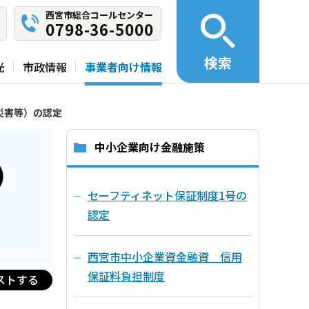
西宮市総合コールセンター
0798-36-5000
検索
光
市政情報
事業者向け情報
災害等）の認定
中小企業向け金融施策
）
セーフティネット保証制度1号の
認定
西宮市中小企業資金融資 信用
保証料負担制度
ストする