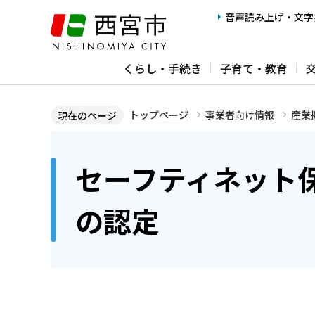
こ
音声読み上げ・文字
の
ペ
くらし・手続き
子育て・教育
ー
ジ
の
トップページ
事業者向け情報
産業
現在のページ
先
本
頭
文
セーフティネット
で
こ
す
こ
の認定
か
ら