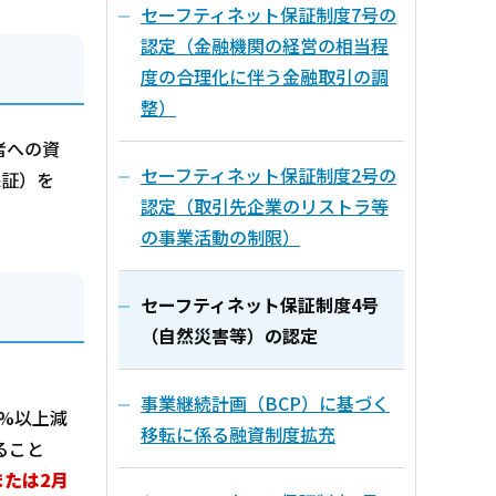
セーフティネット保証制度7号の
認定（金融機関の経営の相当程
度の合理化に伴う金融取引の調
整）
者への資
セーフティネット保証制度2号の
保証）を
認定（取引先企業のリストラ等
の事業活動の制限）
セーフティネット保証制度4号
（自然災害等）の認定
事業継続計画（BCP）に基づく
%以上減
移転に係る融資制度拡充
ること
たは2月