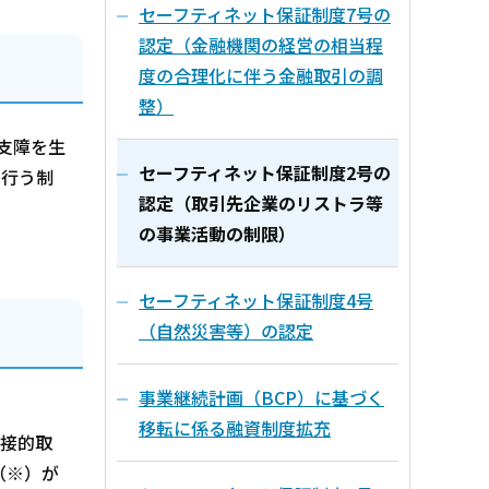
セーフティネット保証制度7号の
認定（金融機関の経営の相当程
度の合理化に伴う金融取引の調
整）
支障を生
セーフティネット保証制度2号の
を行う制
認定（取引先企業のリストラ等
の事業活動の制限）
セーフティネット保証制度4号
（自然災害等）の認定
事業継続計画（BCP）に基づく
移転に係る融資制度拡充
直接的取
（※）が