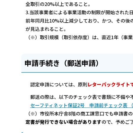
全取引の20%以上であること。
3.当該事業者による事業活動の制限が開始された
前年同月比10%以上減少しており、かつ、その後
が見込まれること。
（※）取引規模（取引依存度）は、直近1年（事業
申請手続き（郵送申請）
認定申請については、原則
レターパックライト
郵送の際は、以下のチェック表で書類に不備や不
セーフティネット保証2号 申請前チェック表 （P
（※）市役所本庁舎8階の商工課窓口でも申請書
定書が発行できない場合があります
ので、予めご