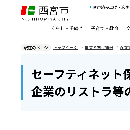
こ
音声読み上げ・文字
の
ペ
くらし・手続き
子育て・教育
ー
ジ
の
トップページ
事業者向け情報
産業
現在のページ
先
本
頭
文
セーフティネット
で
こ
す
こ
企業のリストラ等
か
ら