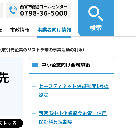
西宮市総合コールセンター
0798-36-5000
検索
光
市政情報
事業者向け情報
（取引先企業のリストラ等の事業活動の制限）
中小企業向け金融施策
先
セーフティネット保証制度1号の
認定
西宮市中小企業資金融資 信用
保証料負担制度
ストする