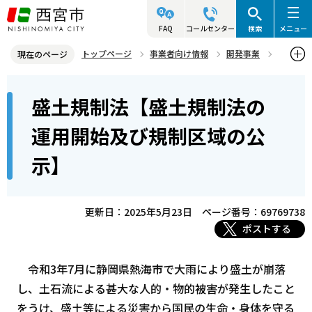
こ
の
FAQ
コールセンター
検索
メニュー
ペ
トップページ
事業者向け情報
開発事業
現在のページ
ー
宅地造成・特定盛土等・土石の堆積
本
ジ
盛土規制法【盛土規制法の
盛土規制法【盛土規制法の運用開始及び規制区域の公示】
文
の
こ
先
運用開始及び規制区域の公
こ
頭
示】
か
で
ら
す
更新日：2025年5月23日
ページ番号：69769738
ポストする
令和3年7月に静岡県熱海市で大雨により盛土が崩落
し、土石流による甚大な人的・物的被害が発生したこと
をうけ、盛土等による災害から国民の生命・身体を守る