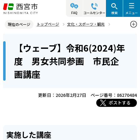
こ
の
FAQ
コールセンター
検索
メニュー
ペ
トップページ
文化・スポーツ・観光
現在のページ
ー
男女共同参画
市民協働・参画
本
ジ
【ウェーブ】令和6(2024)年
【ウェーブ】令和6(2024)年度 男女共同参画 市民企画講座
文
の
こ
先
度 男女共同参画 市民企
こ
頭
画講座
か
で
ら
す
更新日：2026年2月27日
ページ番号：86270484
ポストする
実施した講座