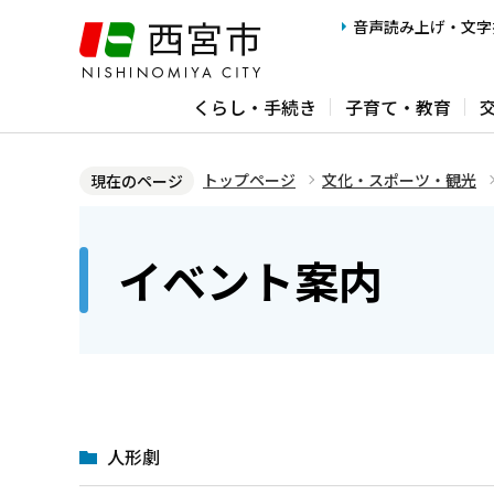
こ
音声読み上げ・文字
の
ペ
くらし・手続き
子育て・教育
ー
ジ
の
トップページ
文化・スポーツ・観光
現在のページ
先
本
頭
文
イベント案内
で
こ
す
こ
か
ら
人形劇