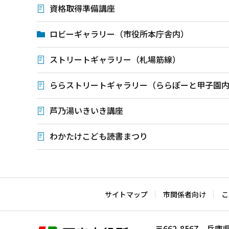
資格取得準備講座
ロビーギャラリー（市役所本庁舎内）
ストリートギャラリー（札場筋線）
ららストリートギャラリー（ららぽーと甲子園
芦乃湯いきいき講座
わかたけこども読書まつり
本
文
こ
サイトマップ
市関係者向け
こ
こ
ま
〒662-8567 