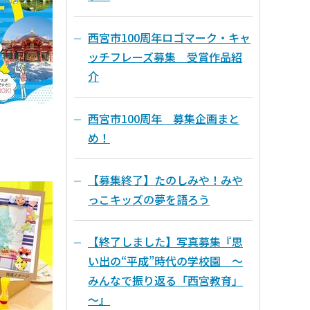
西宮市100周年ロゴマーク・キャ
ッチフレーズ募集 受賞作品紹
介
西宮市100周年 募集企画まと
め！
【募集終了】たのしみや！みや
っこキッズの夢を語ろう
【終了しました】写真募集『思
い出の“平成”時代の学校園 ～
みんなで振り返る「西宮教育」
～』