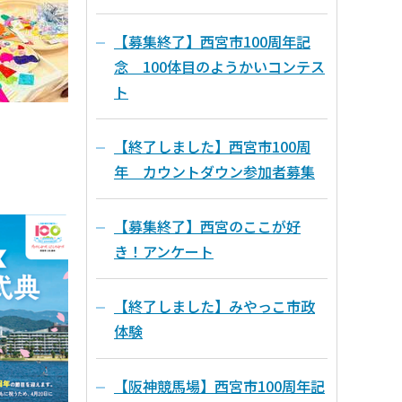
【募集終了】西宮市100周年記
念 100体目のようかいコンテス
ト
【終了しました】西宮市100周
年 カウントダウン参加者募集
【募集終了】西宮のここが好
き！アンケート
【終了しました】みやっこ市政
体験
【阪神競馬場】西宮市100周年記