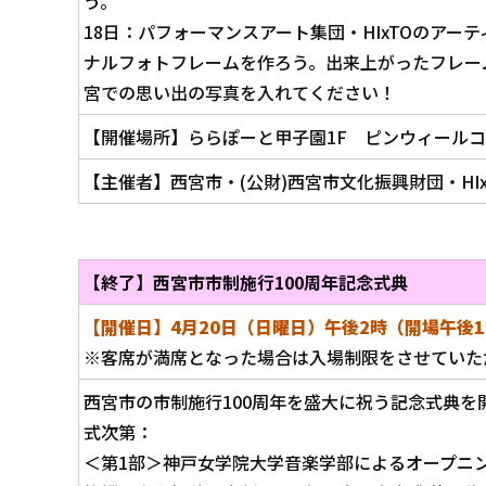
う。
18日：パフォーマンスアート集団・HIxTOのアー
ナルフォトフレームを作ろう。出来上がったフレー
宮での思い出の写真を入れてください！
【開催場所】ららぽーと甲子園1F ピンウィール
【主催者】西宮市・(公財)西宮市文化振興財団・HI
【終了】西宮市市制施行100周年記念式典
【開催日】4月20日（日曜日）午後2時（開場午後
※客席が満席となった場合は入場制限をさせていた
西宮市の市制施行100周年を盛大に祝う記念式典を
式次第：
＜第1部＞神戸女学院大学音楽学部によるオープニ