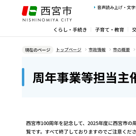
こ
音声読み上げ・文字
の
ペ
くらし・手続き
子育て・教育
ー
ジ
の
トップページ
市政情報
市の概要
現在のページ
先
本
頭
文
周年事業等担当主
で
こ
す
こ
か
ら
西宮市100周年を記念して、2025年度に西宮
覧です。すべて終了しておりますのでご注意くだ