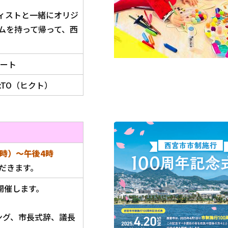
ティストと一緒にオリジ
ムを持って帰って、西
コート
xTO（ヒクト）
1時）～午後4時
だきます。
開催します。
ング、市長式辞、議長