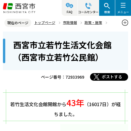
こ
の
FAQ
コールセンター
検索
メニュー
ペ
トップページ
市政情報
政策・施策
現在のページ
ー
人権
西宮市立若竹生活文化会館（西宮市立若竹公民館）
本
ジ
西宮市立若竹生活文化会館
文
の
こ
先
（西宮市立若竹公民館）
こ
頭
か
で
ら
ポストする
ページ番号：72933969
す
43年
若竹生活文化会館開館から
（16017日）が経
ちました。