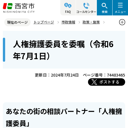
こ
の
FAQ
コールセンター
検索
メニュー
ペ
トップページ
市政情報
政策・施策
現在のページ
ー
人権
人権に関するお知らせ
人権あれこれ
本
ジ
人権擁護委員を委嘱（令和6
人権擁護委員を委嘱（令和6年7月1日）
文
の
こ
先
年7月1日）
こ
頭
か
で
ら
更新日：2024年7月24日
ページ番号：74483465
す
ポストする
あなたの街の相談パートナー「人権擁
護委員」