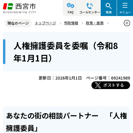
こ
の
FAQ
コールセンター
検索
メニュー
ペ
トップページ
市政情報
政策・施策
現在のページ
ー
人権
人権に関するお知らせ
人権あれこれ
本
ジ
人権擁護委員を委嘱（令和8
人権擁護委員を委嘱（令和8年1月1日）
文
の
こ
先
年1月1日）
こ
頭
か
で
ら
更新日：2026年1月1日
ページ番号：69241989
す
ポストする
あなたの街の相談パートナー 「人権
擁護委員」