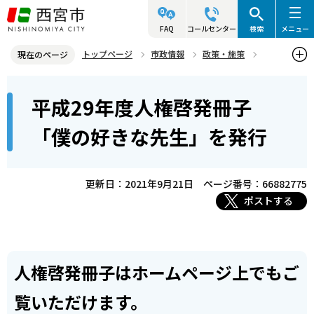
こ
の
FAQ
コールセンター
検索
メニュー
ペ
トップページ
市政情報
政策・施策
現在のページ
ー
人権
人権に関するお知らせ
人権あれこれ
本
ジ
平成29年度人権啓発冊子
平成29年度人権啓発冊子「僕の好きな先生」を発行
文
の
こ
先
「僕の好きな先生」を発行
こ
頭
か
で
ら
更新日：2021年9月21日
ページ番号：66882775
す
ポストする
人権啓発冊子はホームページ上でもご
覧いただけます。