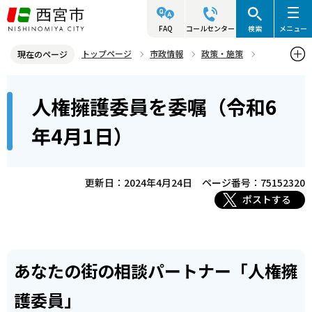
こ
の
FAQ
コールセンター
検索
メニュー
ペ
トップページ
市政情報
政策・施策
現在のページ
ー
人権
人権に関するお知らせ
人権あれこれ
本
ジ
人権擁護委員を委嘱（令和6
人権擁護委員を委嘱（令和6年4月1日）
文
の
こ
先
年4月1日）
こ
頭
か
で
ら
更新日：2024年4月24日
ページ番号：75152320
す
ポストする
あなたの街の相談パートナー「人権擁
護委員」