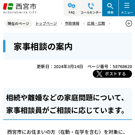
こ
の
FAQ
コールセンター
検索
メニュー
ペ
トップページ
市政情報
広報・広聴
現在のページ
ー
相談いろいろ
家事相談の案内
本
ジ
家事相談の案内
文
の
こ
先
こ
頭
更新日：2024年3月14日
ページ番号：58768620
か
で
ポストする
ら
す
相続や離婚などの家庭問題について、
家事相談員がご相談に応じています。
西宮市にお住まいの方（在勤・在学を含む）を対象に、