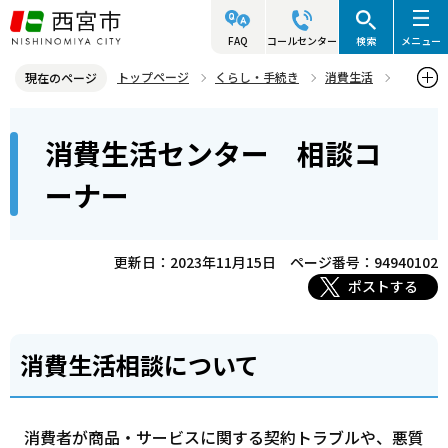
こ
の
FAQ
コールセンター
検索
メニュー
ペ
トップページ
くらし・手続き
消費生活
現在のページ
ー
消費生活相談
消費生活センター 相談コーナー
本
ジ
消費生活センター 相談コ
文
の
こ
先
ーナー
こ
頭
か
で
ら
更新日：2023年11月15日
ページ番号：94940102
す
ポストする
消費生活相談について
消費者が商品・サービスに関する契約トラブルや、悪質