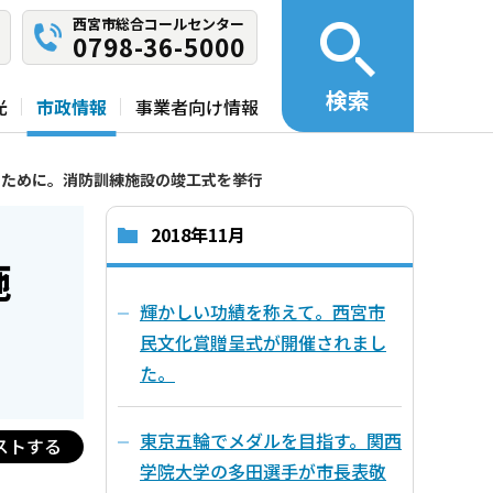
西宮市総合コールセンター
0798-36-5000
検索
光
市政情報
事業者向け情報
のために。消防訓練施設の竣工式を挙行
2018年11月
施
輝かしい功績を称えて。西宮市
民文化賞贈呈式が開催されまし
た。
東京五輪でメダルを目指す。関西
ストする
学院大学の多田選手が市長表敬