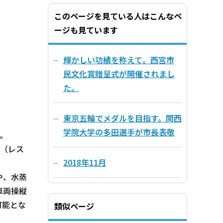
このページを見ている人はこんなペ
ージも見ています
輝かしい功績を称えて。西宮市
民文化賞贈呈式が開催されまし
た。
東京五輪でメダルを目指す。関西
学院大学の多田選手が市長表敬
。
隊（レス
2018年11月
や、水蒸
車両操縦
可能とな
類似ページ