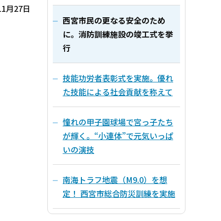
11月27日
西宮市民の更なる安全のため
に。消防訓練施設の竣工式を挙
行
技能功労者表彰式を実施。優れ
た技能による社会貢献を称えて
憧れの甲子園球場で宮っ子たち
が輝く。“小連体”で元気いっぱ
いの演技
南海トラフ地震（M9.0）を想
定！ 西宮市総合防災訓練を実施