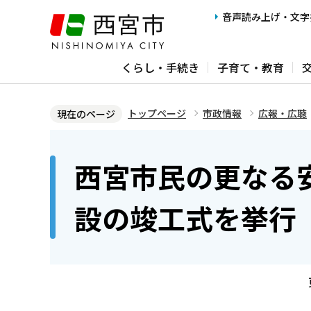
こ
音声読み上げ・文字
の
ペ
くらし・手続き
子育て・教育
ー
ジ
の
トップページ
市政情報
広報・広聴
現在のページ
先
本
頭
文
西宮市民の更なる
で
こ
す
こ
設の竣工式を挙行
か
ら