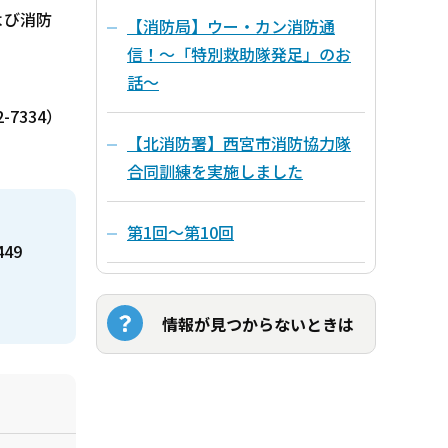
よび消防
【消防局】ウー・カン消防通
信！～「特別救助隊発足」のお
話～
7334）
【北消防署】西宮市消防協力隊
合同訓練を実施しました
第1回～第10回
449
情報が見つからないときは