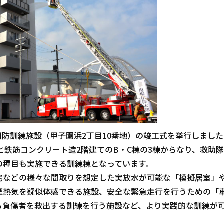
消防訓練施設（甲子園浜2丁目10番地）の竣工式を挙行しました
鉄筋コンクリート造2階建てのB・C棟の3棟からなり、救助
の種目も実施できる訓練棟となっています。
などの様々な間取りを想定した実放水が可能な「模擬居室」
煙熱気を疑似体感できる施設、安全な緊急走行を行うための「
ら負傷者を救出する訓練を行う施設など、より実践的な訓練が